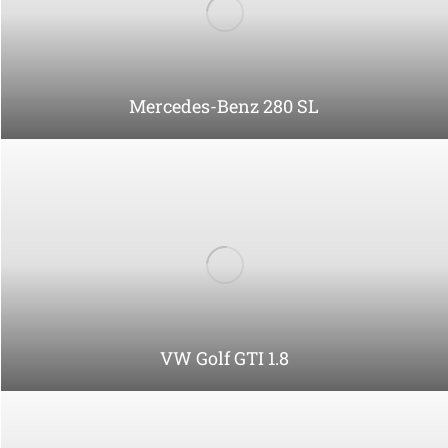
Mercedes-Benz PUCH 300 GD
1
…
15
16
17
18
19
…
32
Prev page
Next page
Share this page
Adresse: