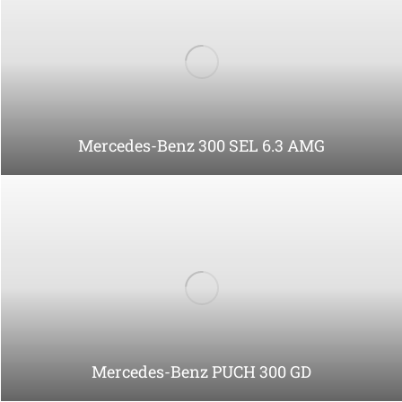
Mirbach & Seemann GmbH
Osterbrooksweg 62
22869 Schenefeld bei Hamburg
Telefon: +49 (0)40 55503839
Mobil: +49 (0)151 29160882
Fax: +49 (0)40 55503954
E-Mail: mail@mirbach-seemann.de
Öffnungszeiten: Nur nach Terminabsprache
Werkstatt
Telefon: +49 (0)40 5550-3959
Mobil: +49 (0)177 7745850
Cookie Einstellungen